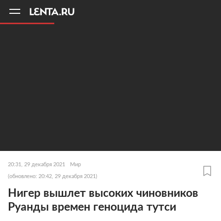
11
A
20:31, 29 декабря 2021
Мир
(обновлено: 20:42, 29 декабря 2021)
Нигер вышлет высоких чиновников
Руанды времен геноцида тутси