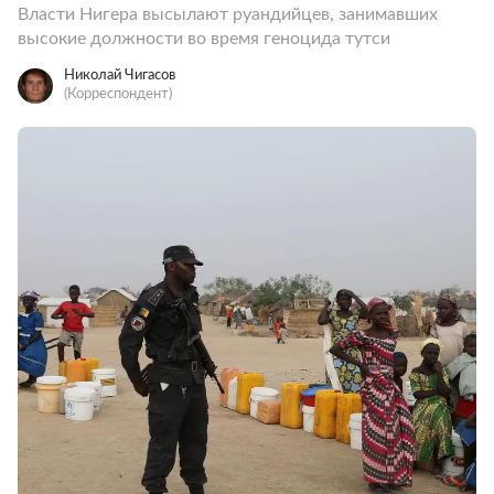
Власти Нигера высылают руандийцев, занимавших
высокие должности во время геноцида тутси
Николай Чигасов
(Корреспондент)