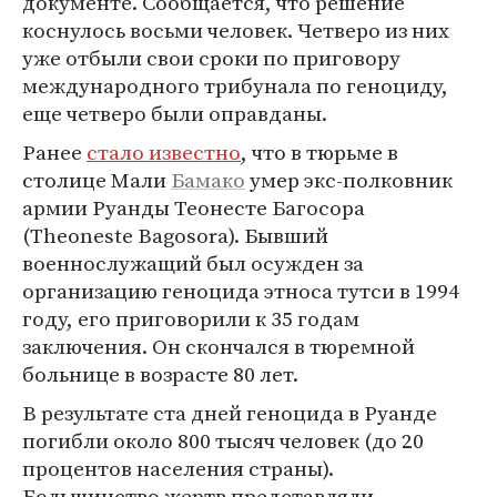
документе. Сообщается, что решение
коснулось восьми человек. Четверо из них
уже отбыли свои сроки по приговору
международного трибунала по геноциду,
еще четверо были оправданы.
Ранее
стало известно
, что в тюрьме в
столице Мали
Бамако
умер экс-полковник
армии Руанды Теонесте Багосора
(Theoneste Bagosora). Бывший
военнослужащий был осужден за
организацию геноцида этноса тутси в 1994
году, его приговорили к 35 годам
заключения. Он скончался в тюремной
больнице в возрасте 80 лет.
В результате ста дней геноцида в Руанде
погибли около 800 тысяч человек (до 20
процентов населения страны).
Большинство жертв представляли