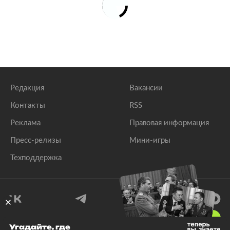
Редакция
Вакансии
Контакты
RSS
Реклама
Правовая информация
Пресс-релизы
Мини-игры
Техподдержка
18
+
Угадайте, где