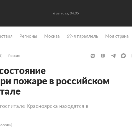
6 августа, 04:05
ствия
Регионы
Москва
69-я параллель
Моя страна
1)
Россия
 состояние
ри пожаре в российском
тале
госпитале Красноярска находятся в
оссия»)