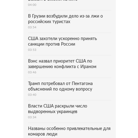
04:00
В Грузии возбудили дело из-за лжи о
российских туристах
03:54
США захотели ускоренно принять
санкции против России
03:53
Вэнс назвал приоритет США по
завершению конфликта с Ираном
03:46
Трамп потребовал от Пентагона
объяснений по одному вопросу
03:40
Власти США раскрыли число
выдворенных украинцев
03:34
Названы особенно привлекательные для
комаров люди