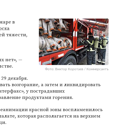
жаре в
рска
ей тяжести,
х нет», —
мстве.
Фото: Виктор Коротаев / Коммерсантъ
29 декабря.
вать возгорание, а затем и ликвидировать
нтерфакс», у пострадавших
равление продуктами горения.
 реанимации красной зоны воспламенилось
палате, которая располагается на верхнем
щи.