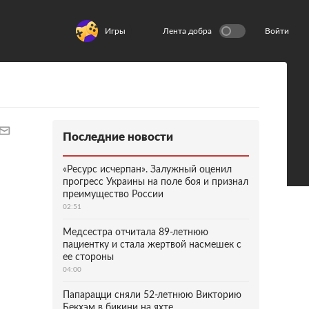
Игры
Лента добра
Войти
Последние новости
«Ресурс исчерпан». Залужный оценил
прогресс Украины на поле боя и признал
преимущество России
02:51
Медсестра отчитала 89-летнюю
пациентку и стала жертвой насмешек с
ее стороны
04:00
Папарацци сняли 52-летнюю Викторию
Бекхэм в бикини на яхте