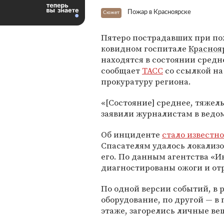
Пожар в Красноярске
Сюжет
Пятеро пострадавших при по
ковидном госпитале
Красноя
находятся в состоянии средн
сообщает
ТАСС
со ссылкой на
прокуратуру региона.
«[Состояние] среднее, тяжелы
заявили журналистам в ведо
Об инциденте
стало известно
Спасателям удалось локализо
его. По данным агентства «И
диагностированы ожоги и от
По одной версии событий, в
оборудование, по другой — в 
этаже, загорелись личные ве