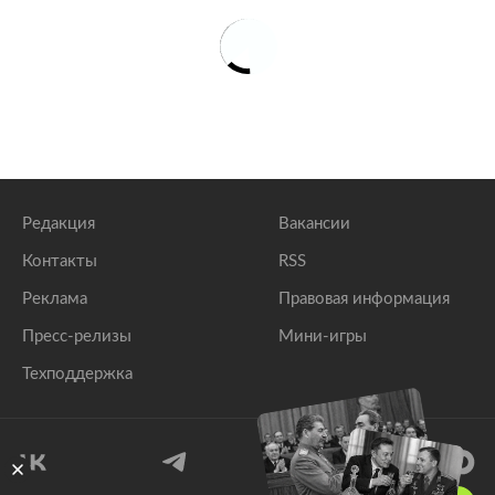
Редакция
Вакансии
Контакты
RSS
Реклама
Правовая информация
Пресс-релизы
Мини-игры
Техподдержка