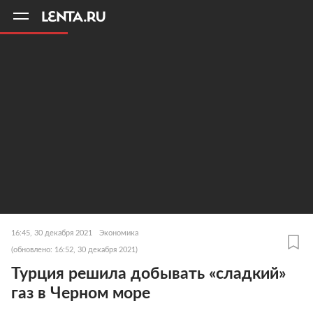
11
A
16:45, 30 декабря 2021
Экономика
(обновлено: 16:52, 30 декабря 2021)
Турция решила добывать «сладкий»
газ в Черном море