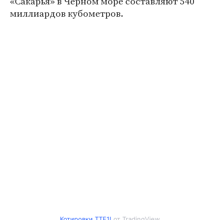
«Сакарья» в Черном море составляют 540
миллиардов кубометров.
Котировки TTF1!
от TradingView