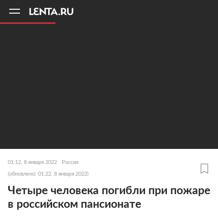
11
A
01:12, 8 января 2022
Россия
(обновлено: 01:22, 8 января 2022)
Четыре человека погибли при пожаре
в российском пансионате