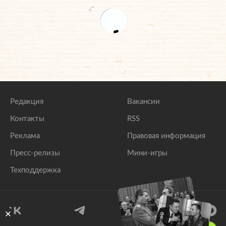
Редакция
Вакансии
Контакты
RSS
Реклама
Правовая информация
Пресс-релизы
Мини-игры
Техподдержка