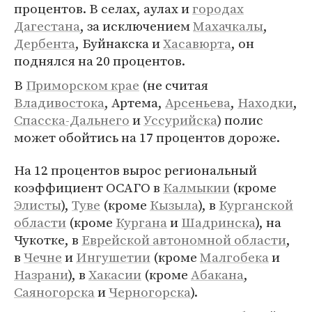
процентов. В селах, аулах и
городах
Дагестана
, за исключением
Махачкалы
,
Дербента
, Буйнакска и
Хасавюрта
, он
поднялся на 20 процентов.
В
Приморском крае
(не считая
Владивостока
, Артема,
Арсеньева
,
Находки
,
Спасска-Дальнего
и
Уссурийска
) полис
может обойтись на 17 процентов дороже.
На 12 процентов вырос региональный
коэффициент ОСАГО в
Калмыкии
(кроме
Элисты
),
Туве
(кроме
Кызыла
), в
Курганской
области
(кроме
Кургана
и
Шадринска
), на
Чукотке, в
Еврейской автономной области
,
в
Чечне
и
Ингушетии
(кроме
Малгобека
и
Назрани
), в
Хакасии
(кроме
Абакана
,
Саяногорска
и
Черногорска
).