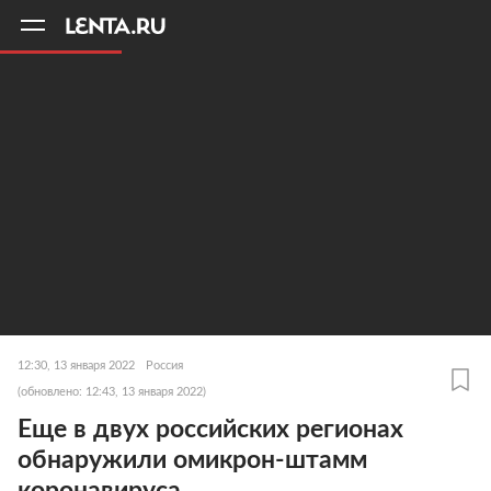
11
A
12:30, 13 января 2022
Россия
(обновлено: 12:43, 13 января 2022)
Еще в двух российских регионах
обнаружили омикрон-штамм
коронавируса