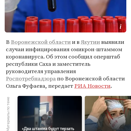
В
Воронежской области
и в
Якутии
выявили
случаи инфицирования омикрон-штаммом
коронавируса. Об этом сообщил оперштаб
республики Саха и заместитель
руководителя управления
Роспотребнадзора
по Воронежской области
Ольга Фуфаева, передает
РИА Новости
.
Материалы по теме
«Два штамма будут терзать