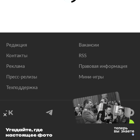
Редакция
Вакансии
Контакты
RSS
Реклама
Правовая информация
Пресс-релизы
Мини-игры
Техподдержка
18
+
Угадайте, где
настоящее фото
© 1999–2026 Все права защищены.
ООО «Лента.Ру»