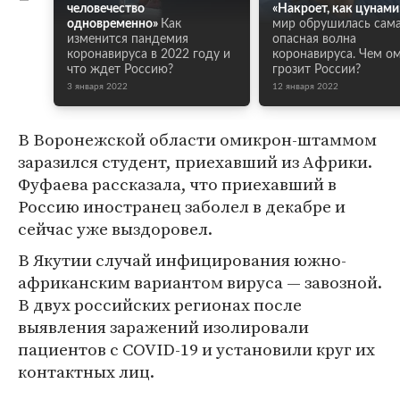
человечество
«Накроет, как цунами
одновременно»
Как
мир обрушилась сам
изменится пандемия
опасная волна
коронавируса в 2022 году и
коронавируса. Чем о
что ждет Россию?
грозит России?
3 января 2022
12 января 2022
В Воронежской области омикрон-штаммом
заразился студент, приехавший из Африки.
Фуфаева рассказала, что приехавший в
Россию иностранец заболел в декабре и
сейчас уже выздоровел.
В Якутии случай инфицирования южно-
африканским вариантом вируса — завозной.
В двух российских регионах после
выявления заражений изолировали
пациентов с COVID-19 и установили круг их
контактных лиц.