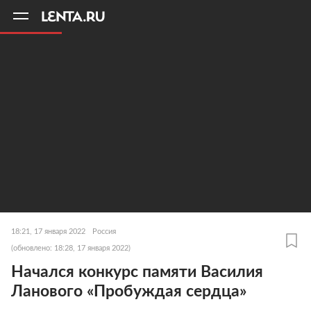
11
A
18:21, 17 января 2022
Россия
(обновлено: 18:28, 17 января 2022)
Начался конкурс памяти Василия
Ланового «Пробуждая сердца»