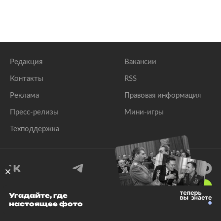
Редакция
Вакансии
Контакты
RSS
Реклама
Правовая информация
Пресс-релизы
Мини-игры
Техподдержка
18
+
Угадайте, где
настоящее фото
© 1999–2026 Все права защищены.
ООО «Лента.Ру»