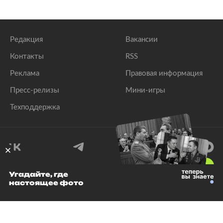
Редакция
Вакансии
Контакты
RSS
Реклама
Правовая информация
Пресс-релизы
Мини-игры
Техподдержка
18
+
Угадайте, где
настоящее фото
© 1999–2026 Все права защищены.
ООО «Лента.Ру»
Лента добра
деактивирована. Добро