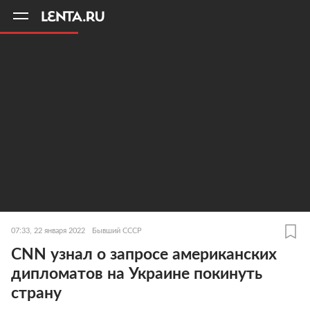
11
A
07:33, 22 января 2022
Бывший СССР
CNN узнал о запросе американских
дипломатов на Украине покинуть
страну