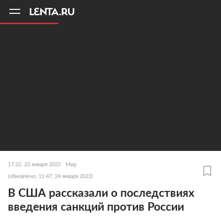
11
A
17:22, 23 января 2022
Мир
(обновлено: 11:47, 24 января 2022)
В США рассказали о последствиях
введения санкций против России