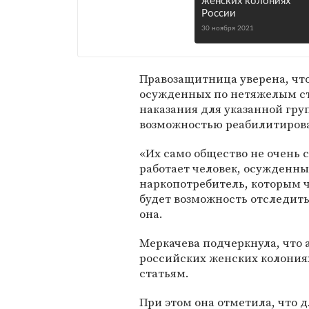
женских колониях
России
30 ноября 2021
Правозащитница уверена, что
осужденных по нетяжелым ст
наказания для указанной гру
возможностью реабилитирова
«Их само общество не очень с
работает человек, осужденный
наркопотребитель, которым ч
будет возможность отследить,
она.
Меркачева подчеркнула, что
российских женских колони
статьям.
При этом она отметила, что