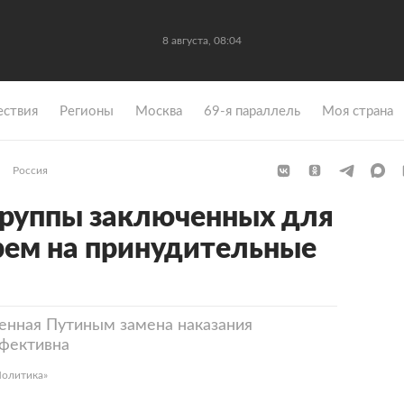
8 августа, 08:04
ствия
Регионы
Москва
69-я параллель
Моя страна
Россия
группы заключенных для
рем на принудительные
енная Путиным замена наказания
фективна
Политика»