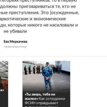
тегориях преступников, то в первую
 должны приговариваться те, кто не
ные преступления. Это [осужденные,
аркотические и экономические
ди, которые никого не насиловали и
не убивали
Ева Меркачева
правозащитница
ах»
«Ты зверь, тебя не
жалко»
Как сотрудники
ФСИН оправдывают