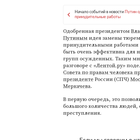
Начало событий в новости
Путин о
принудительные работы
Одобренная президентом
Вл
Путиным
идея замены тюрем
принудительными работами 
быть очень эффективна для 
групп осужденных. Таким мн
разговоре с
«Лентой.ру»
поде
Совета по правам человека п
президенте
России (СПЧ)
Мо
Меркачева
.
В первую очередь, это позво
большого количества людей,
преступления.