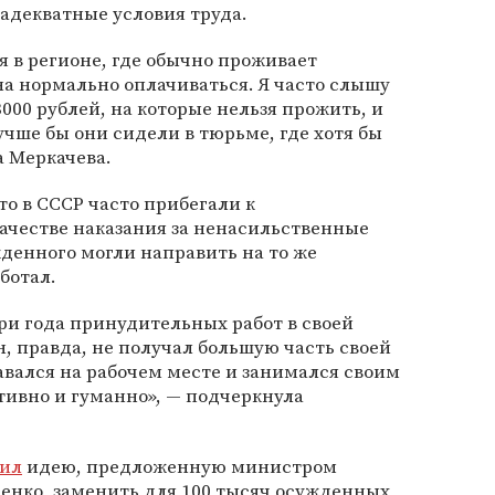
адекватные условия труда.
я в регионе, где обычно проживает
а нормально оплачиваться. Я часто слышу
000 рублей, на которые нельзя прожить, и
чше бы они сидели в тюрьме, где хотя бы
а Меркачева.
о в СССР часто прибегали к
ачестве наказания за ненасильственные
денного могли направить на то же
ботал.
три года принудительных работ в своей
, правда, не получал большую часть своей
тавался на рабочем месте и занимался своим
тивно и гуманно», — подчеркнула
рил
идею, предложенную министром
енко
, заменить для 100 тысяч осужденных