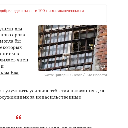
добрил идею вывести 100 тысяч заключенных на
адимиром
ного срока
могла бы
некоторых
ением в
лилась член
ри
сквы
Ева
Фото: Григорий Сысоев / РИА Новости
лит улучшить условия отбытия наказания для
 осужденных за ненасильственные