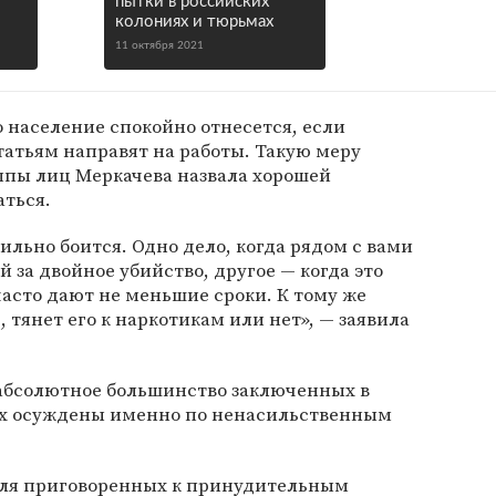
пытки в российских
колониях и тюрьмах
11 октября 2021
 население спокойно отнесется, если
атьям направят на работы. Такую меру
ппы лиц Меркачева назвала хорошей
ться.
ильно боится. Одно дело, когда рядом с вами
 за двойное убийство, другое — когда это
асто дают не меньшие сроки. К тому же
 тянет его к наркотикам или нет», — заявила
 абсолютное большинство заключенных в
ях осуждены именно по ненасильственным
 для приговоренных к принудительным