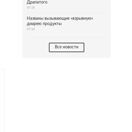
Драпатого
07:28
Названы вызывающие «взрывную»
диарею продукты
07:18
Все новости