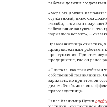
работам должны создаваться 
«Мера эта должна назначатьс
осужденный, плюс она должн
жалобы, что люди получают 3
работающие жалуются, что лу
нормально кормят», — сказал
Правозащитница отметила, чт
принудительным работам в к
преступления. При этом осуж
предприятие, где он ранее ра
«Я читала, как врач отбывал 
собственной поликлинике. Он
зарплаты, но при этом он ос
делом. Это было очень эффек
правозащитница.
Ранее Владимир Путин
одоб
юстиции
Константином Чуйч