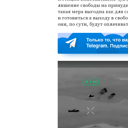
лишение свободы на принуди
такая мера выгодна как для 
и готовиться к выходу в своб
они, по сути, будут оплачива
Только то, что в
Telegram. Подпи