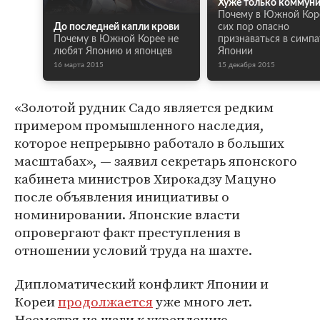
Хуже только коммун
Почему в Южной Кор
До последней капли крови
сих пор опасно
Почему в Южной Корее не
признаваться в симпа
любят Японию и японцев
Японии
16 марта 2015
15 декабря 2015
«Золотой рудник Садо является редким
примером промышленного наследия,
которое непрерывно работало в больших
масштабах», — заявил секретарь японского
кабинета министров Хирокадзу Мацуно
после объявления инициативы о
номинировании. Японские власти
опровергают факт преступления в
отношении условий труда на шахте.
Дипломатический конфликт Японии и
Кореи
продолжается
уже много лет.
Несмотря на шаги к укреплению