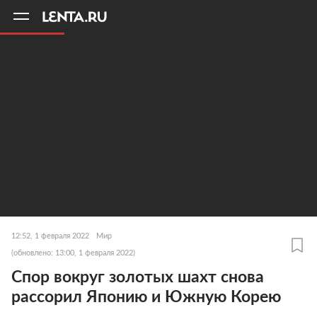
11
A
12:52, 1 февраля 2022
Мир
(обновлено: 13:00, 1 февраля 2022)
Спор вокруг золотых шахт снова
рассорил Японию и Южную Корею