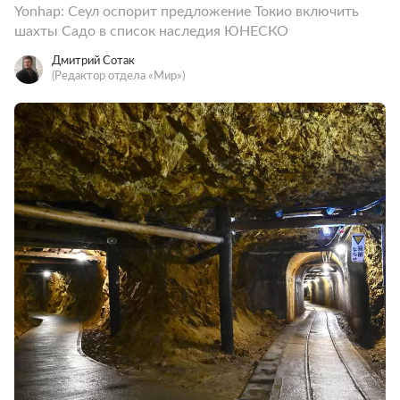
Yonhap: Сеул оспорит предложение Токио включить
шахты Садо в список наследия ЮНЕСКО
Дмитрий Сотак
(Редактор отдела «Мир»)