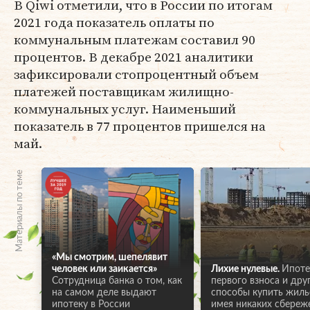
В Qiwi отметили, что в России по итогам
2021 года показатель оплаты по
коммунальным платежам составил 90
процентов. В декабре 2021 аналитики
зафиксировали стопроцентный объем
платежей поставщикам жилищно-
коммунальных услуг. Наименьший
показатель в 77 процентов пришелся на
май.
Материалы по теме
«Мы смотрим, шепелявит
человек или заикается»
Лихие нулевые.
Ипоте
Сотрудница банка о том, как
первого взноса и дру
на самом деле выдают
способы купить жилье
ипотеку в России
имея никаких сбереж