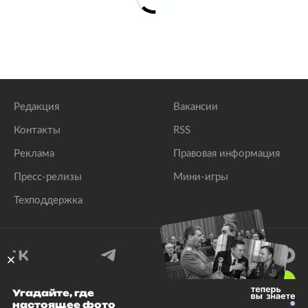
Редакция
Вакансии
Контакты
RSS
Реклама
Правовая информация
Пресс-релизы
Мини-игры
Техподдержка
18
+
Угадайте, где
настоящее фото
© 1999–2026 Все права защищены.