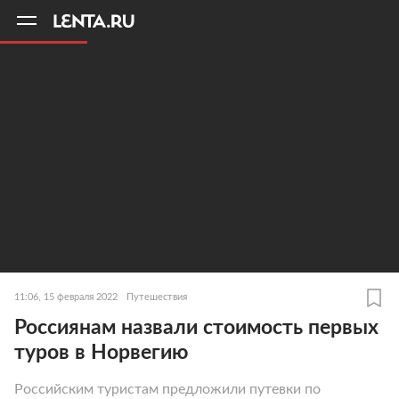
11
A
11:06, 15 февраля 2022
Путешествия
Россиянам назвали стоимость первых
туров в Норвегию
Российским туристам предложили путевки по