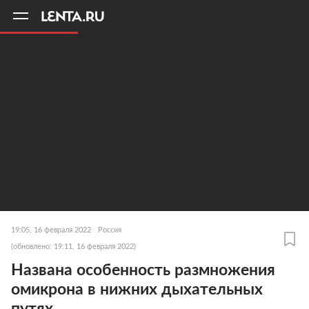
11
A
19:05, 16 февраля 2022
Россия
(обновлено: 19:11, 16 февраля 2022)
Названа особенность размножения
омикрона в нижних дыхательных
путях