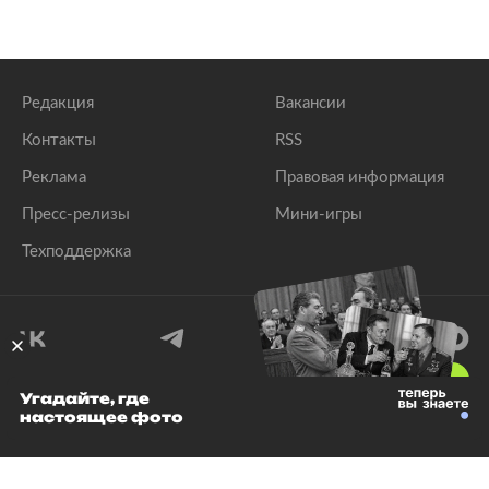
Редакция
Вакансии
Контакты
RSS
Реклама
Правовая информация
Пресс-релизы
Мини-игры
Техподдержка
18
+
Угадайте, где
настоящее фото
© 1999–2026 Все права защищены.
ООО «Лента.Ру»
Лента добра