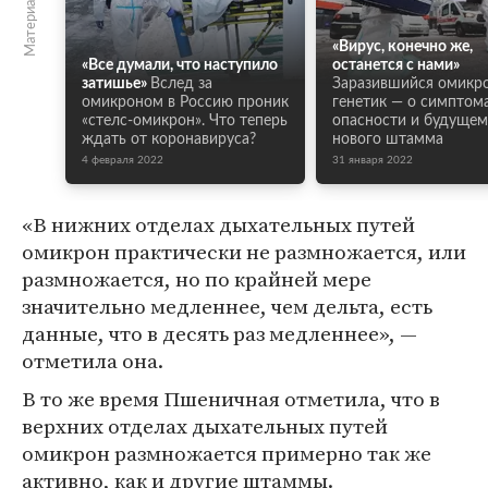
«Вирус, конечно же,
«Все думали, что наступило
останется с нами»
затишье»
Вслед за
Заразившийся омикр
омикроном в Россию проник
генетик — о симптома
«стелс-омикрон». Что теперь
опасности и будущем
ждать от коронавируса?
нового штамма
4 февраля 2022
31 января 2022
«В нижних отделах дыхательных путей
омикрон практически не размножается, или
размножается, но по крайней мере
значительно медленнее, чем дельта, есть
данные, что в десять раз медленнее», —
отметила она.
В то же время Пшеничная отметила, что в
верхних отделах дыхательных путей
омикрон размножается примерно так же
активно, как и другие штаммы.