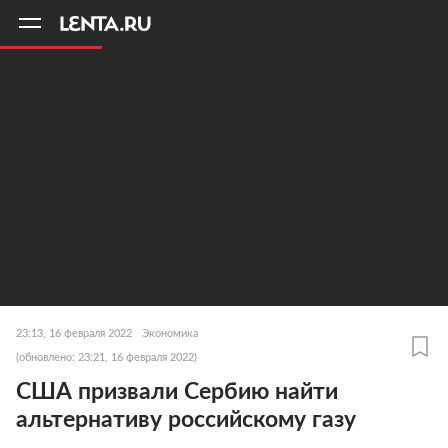
11
A
23:13, 16 февраля 2022
Экономика
(обновлено: 23:21, 16 февраля 2022)
США призвали Сербию найти
альтернативу российскому газу