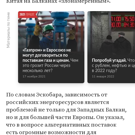
Китая на Балканах «злонамеренным».
Материалы по теме
«Газпром» и Евросоюз не
могут договориться по
поставкам газа и ценам.
Чем
Попробуй угадай.
Что
это грозит России через
с рублем, нефтью и 
несколько лет?
в 2022 году?
17 ноября 2021
11 января 2022
По словам Эскобара, зависимость от
российских энергоресурсов является
проблемой не только для Западных Балкан,
но и для большей части Европы. Он указал,
что в вопросе альтернативных поставок
есть огромные возможности для