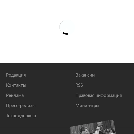
Редакция
Вакансии
Контакты
RSS
Реклама
Правовая информация
Пресс-релизы
Мини-игры
Техподдержка