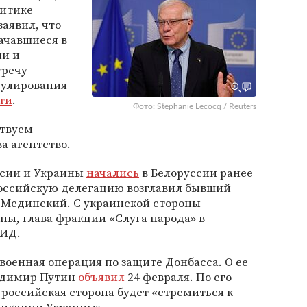
литике
заявил, что
ачавшиеся в
ии и
тречу
гулирования
ти
.
Фото: Stephanie Lecocq / Reuters
ствуем
ва агентство.
ссии и Украины
начались
в Белоруссии ранее
Российскую делегацию возглавил бывший
 Мединский
. С украинской стороны
ы, глава фракции «Слуга народа» в
ИД
.
военная операция по защите Донбасса. О ее
димир Путин
объявил
24 февраля. По его
 российская сторона будет «стремиться к