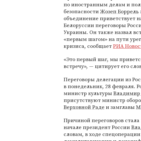
по иностранным делам и по
безопасности
Жозеп Боррель
объединение приветствует н
Белоруссии переговоры Росс
Украины. Он также назвал вс
«первым шагом» на пути уре
кризиса, сообщает
РИА Новос
«Это первый шаг, мы привет
встречу», — цитирует его сло
Переговоры делегации из Ро
в понедельник, 28 февраля. 
министр культуры
Владимир
присутствуют министр оборон
Верховной Раде
и замглавы
М
Причиной переговоров стала 
начале президент России
Вла
словам, в ходе спецоперации