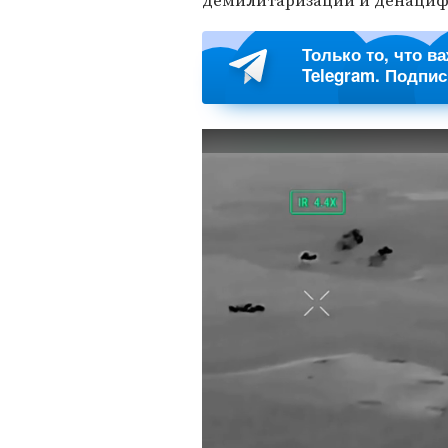
демилитаризации и денациф
Только то, что в
Telegram. Подпи