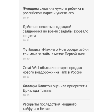
Женщина схватила чужого ребенка в
российском парке и унесла его
18:34
Действие невесты с одеждой
священника во время свадьбы взорвало
соцсети
18:31
Футболист «Нижнего Новгорода» забил
три мяча за тайм в матче Первой лиги
18:30
Great Wall объявил о старте продаж
нового внедорожника Tank в России
18:13
Хиллари Клинтон оценила приоритеты
Дональда Трампа
18:13
Раскрыты последствия мощного
тайфуна в Китае