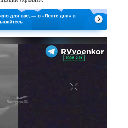
икации Украины».
ажно для вас, — в «Ленте дня» в
сывайтесь