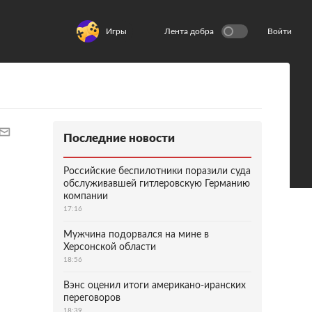
Игры
Лента добра
Войти
Последние новости
Российские беспилотники поразили суда
обслуживавшей гитлеровскую Германию
компании
17:16
Мужчина подорвался на мине в
Херсонской области
18:56
Вэнс оценил итоги американо-иранских
переговоров
18:39