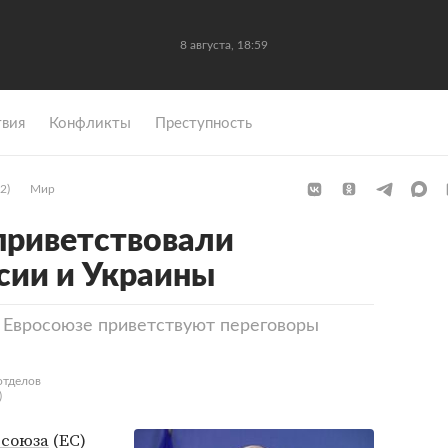
8 августа, 18:59
вия
Конфликты
Преступность
2)
Мир
приветствовали
сии и Украины
в Евросоюзе приветствуют переговоры
отделов
)
 союза
(ЕС)