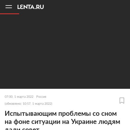
11
A
07:00, 1 марта 2022
Россия
(обновлено: 10:57, 1 марта 2022)
Испытывающим проблемы со сном
на фоне ситуации на Украине людям
дали совет