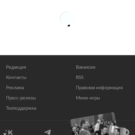
Редакция
Вакансии
Контакты
RSS
Реклама
Правовая информация
Пресс-релизы
Мини-игры
Техподдержка