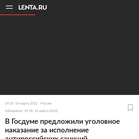
11
A
19:18, 14 марта 2022
Россия
(обновлено: 19:58, 14 марта 2022)
В Госдуме предложили уголовное
наказание за исполнение
антироссийских санкций