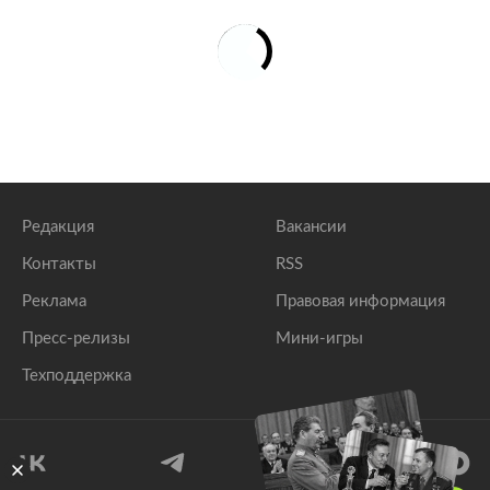
Редакция
Вакансии
Контакты
RSS
Реклама
Правовая информация
Пресс-релизы
Мини-игры
Техподдержка