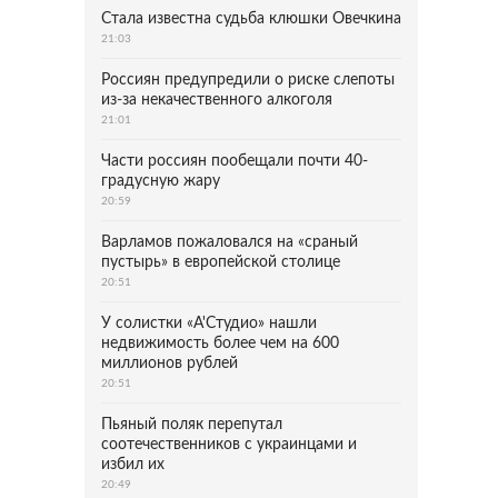
Стала известна судьба клюшки Овечкина
21:03
Россиян предупредили о риске слепоты
из-за некачественного алкоголя
21:01
Части россиян пообещали почти 40-
градусную жару
20:59
Варламов пожаловался на «сраный
пустырь» в европейской столице
20:51
У солистки «А'Студио» нашли
недвижимость более чем на 600
миллионов рублей
20:51
Пьяный поляк перепутал
соотечественников с украинцами и
избил их
20:49