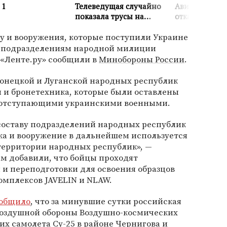
у и вооружения, которые поступили Украине
и подразделениям народной милиции
 «Ленте.ру» сообщили в
Минобороны России
.
онецкой и Луганской народных республик
 и бронетехника, которые были оставлены
х отступающими украинскими военными.
составу подразделений народных республик
ка и вооружение в дальнейшем используется
территории народных республик», —
м добавили, что бойцы проходят
и переподготовки для освоения образцов
омплексов JAVELIN и NLAW.
общило
, что за минувшие сутки российская
воздушной обороны Воздушно-космических
их самолета Су-25 в районе
Чернигова
и