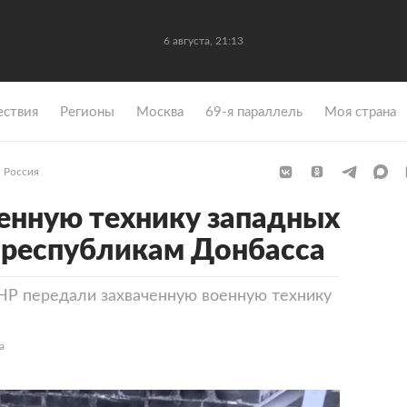
6 августа, 21:13
ствия
Регионы
Москва
69-я параллель
Моя страна
Россия
енную технику западных
 республикам Донбасса
Р передали захваченную военную технику
а