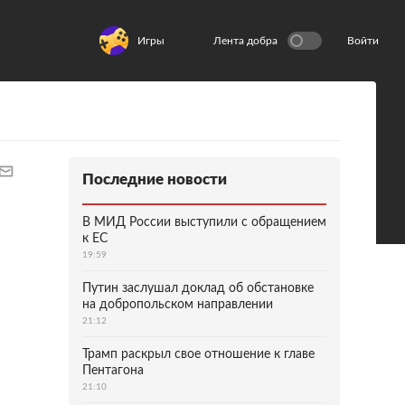
Игры
Лента добра
Войти
Последние новости
В МИД России выступили с обращением
к ЕС
19:59
Путин заслушал доклад об обстановке
на добропольском направлении
21:12
Трамп раскрыл свое отношение к главе
Пентагона
21:10