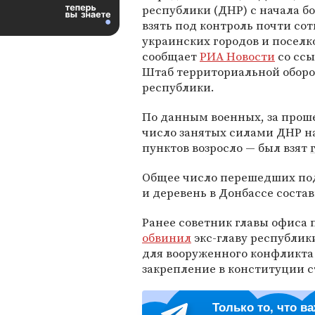
республики (ДНР) с начала б
взять под контроль почти со
украинских городов и поселко
сообщает
РИА Новости
со ссы
Штаб территориальной обор
республики.
По данным военных, за прош
число занятых силами ДНР 
пунктов возросло — был взят
Общее число перешедших под
и деревень в Донбассе состав
Ранее советник главы офиса
обвинил
экс-главу республи
для вооруженного конфликта 
закрепление в конституции с
Только то, что в