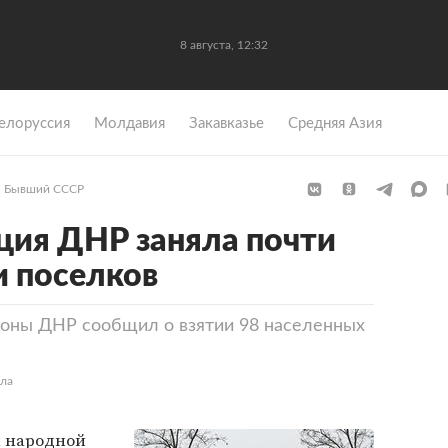
8 августа, 12:32
елоруссия
Молдавия
Закавказье
Средняя Азия
Бывший СССР
ция ДНР заняла почти
и поселков
оны ДНР сообщил о взятии 98 населенных
ела
 народной