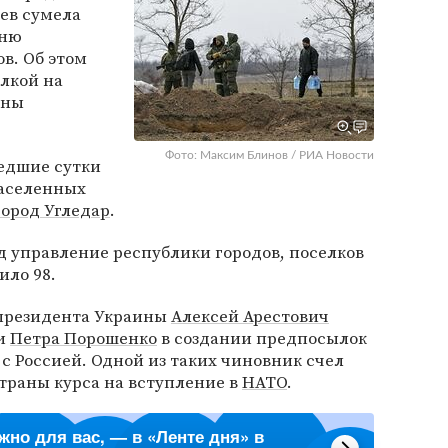
оев сумела
тню
в. Об этом
лкой на
оны
Фото: Максим Блинов / РИА Новости
едшие сутки
населенных
город Угледар
.
 управление республики городов, поселков
ило 98.
 президента Украины
Алексей Арестович
ки
Петра Порошенко
в создании предпосылок
с Россией. Одной из таких чиновник счел
траны курса на вступление в
НАТО
.
ажно для вас, — в «Ленте дня» в