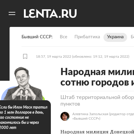
11
A
Бывший СССР
Все
Прибалтика
Украина
Б
18:57, 19 марта 2022
(обновлено: 19:12, 19 марта 2022)
Народная мили
сотню городов 
Штаб территориальной обор
пунктов
Если бы Илон Маск тратил
по 1 млн долларов в день,
Алевтина Запольская
(редактор отд
его состояние не
«Бывший СССР»)
закончилось бы и через
2000 лет
Народная милиция Донецкой