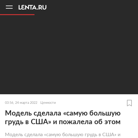
11
A
03:56, 24 марта 2022
Ценности
Модель сделала «самую большую
грудь в США» и пожалела об этом
Модель сделала «самую большую грудь в США» и