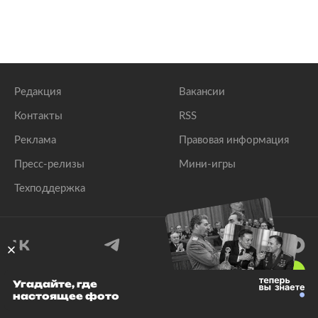
Редакция
Вакансии
Контакты
RSS
Реклама
Правовая информация
Пресс-релизы
Мини-игры
Техподдержка
18
+
Угадайте, где
настоящее фото
© 1999–2026 Все права защищены.
ООО «Лента.Ру»