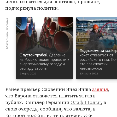
использоваться для шантажа, прошло», —
подчеркнула политик.
Материалы по теме
Поднажмут за газ.
Ев
С пустой трубой.
Давление
хочет отказаться от
на Россию может привести к
российского газа. По
энергетическому голоду и
это практически
распаду Европы
невозможно?
5 марта 2022
15 марта 2022
Ранее премьер Словении Янез Янша
заявил
,
что Европа откажется платить за газ в
рублях. Канцлер Германии
Олаф Шольц
, в
свою очередь, сообщил, что валюта, в
которой должны идти платежи, уже