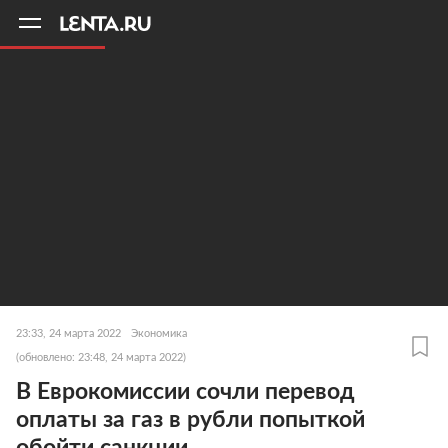
11
A
23:33, 24 марта 2022
Экономика
(обновлено: 23:48, 24 марта 2022)
В Еврокомиссии сочли перевод
оплаты за газ в рубли попыткой
обойти санкции