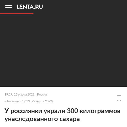
11
A
19:29, 25 марта 2022
Россия
(обновлено: 19:33, 25 марта 2022)
У россиянки украли 300 килограммов
унаследованного сахара