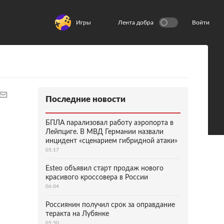
Игры
Лента добра
Войти
Последние новости
БПЛА парализовал работу аэропорта в
Лейпциге. В МВД Германии назвали
инцидент «сценарием гибридной атаки»
05:17
Esteo объявил старт продаж нового
красивого кроссовера в России
06:04
Россиянин получил срок за оправдание
теракта на Лубянке
05:50