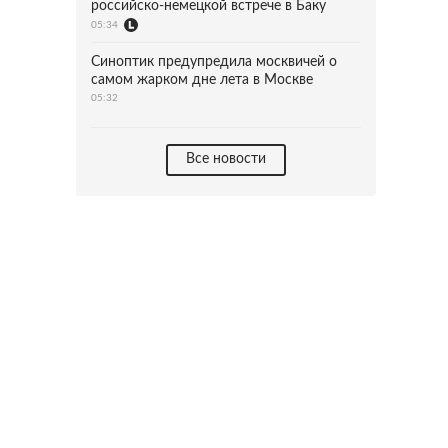
российско-немецкой встрече в Баку
05:34
Синоптик предупредила москвичей о
самом жарком дне лета в Москве
05:32
Все новости