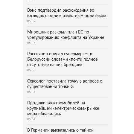
Вэнс подтвердил расхождения во
взглядах с одним известным политиком
05:39
Мирошник раскрыл план ЕС по
урегулированию конфликта на Украине
05:36
Россиянин описал супермаркет в
Белоруссии словами «почти полное
отсутствие наших брендов»
05:35
Сексолог поставила точку в вопросе о
существовании точки G
05:34
Продажи электромобилей на
крупнейшем «электрическом» рынке
мира обвалились
05:34
В Германии высказались о тайной