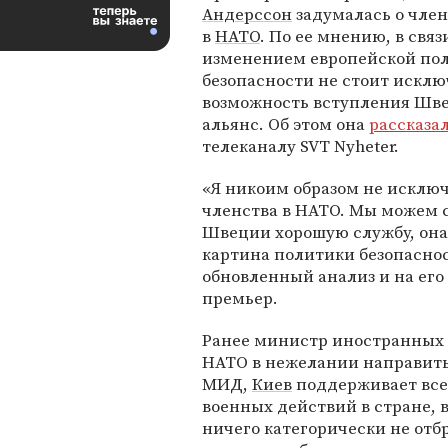
Андерссон
задумалась о чле
в
НАТО
. По ее мнению, в связ
изменением европейской по
безопасности не стоит исклю
возможность вступления Шв
альянс. Об этом она
рассказа
телеканалу SVT Nyheter.
«Я никоим образом не исклю
членства в НАТО. Мы можем с
Швеции хорошую службу, она 
картина политики безопасно
обновленный анализ и на его
премьер.
Ранее министр иностранных
НАТО в нежелании направить
МИД,
Киев
поддерживает все
военных действий в стране, 
ничего категорически не отб