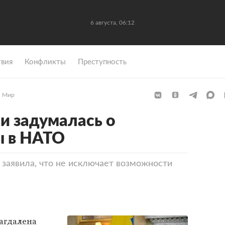
6 августа, 06:12
вия
Конфликты
Преступность
Мир
и задумалась о
ы в НАТО
заявила, что не исключает возможности
агдалена