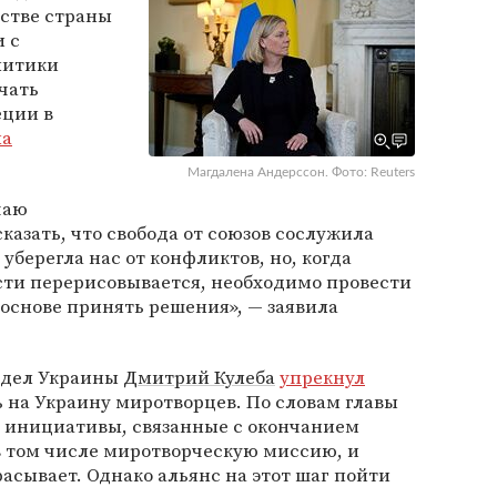
нстве страны
и с
литики
чать
еции в
ла
Магдалена Андерссон. Фото: Reuters
чаю
казать, что свобода от союзов сослужила
уберегла нас от конфликтов, но, когда
сти перерисовывается, необходимо провести
 основе принять решения», — заявила
 дел Украины
Дмитрий Кулеба
упрекнул
 на Украину миротворцев. По словам главы
 инициативы, связанные с окончанием
в том числе миротворческую миссию, и
расывает. Однако альянс на этот шаг пойти