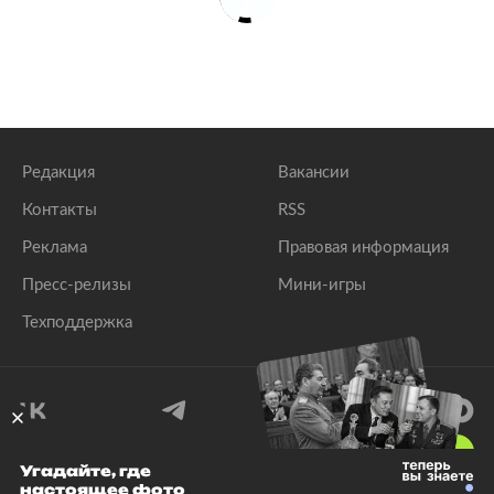
Редакция
Вакансии
Контакты
RSS
Реклама
Правовая информация
Пресс-релизы
Мини-игры
Техподдержка
18
+
Угадайте, где
настоящее фото
© 1999–2026 Все права защищены.