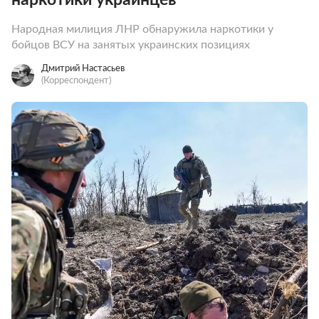
Народная милиция ЛНР обнаружила наркотики у
бойцов ВСУ на занятых украинских позициях
Дмитрий Настасьев
(Корреспондент)