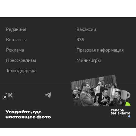
Редакция
Вакансии
Контакты
RSS
Реклама
Правовая информация
Пресс-релизы
Мини-игры
Техподдержка
18
+
Угадайте, где
настоящее фото
© 1999–2026 Все права защищены.
ООО «Лента.Ру»
Лента добра