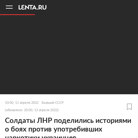
11
A
10:00, 11 апреля 2022
Бывший СССР
(обновлено: 20:00, 13 апреля 2022)
Солдаты ЛНР поделились историями
о боях против употребивших
наркотики украинцев