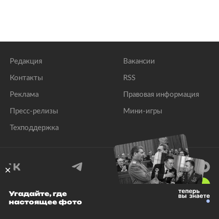
Редакция
Вакансии
Контакты
RSS
Реклама
Правовая информация
Пресс-релизы
Мини-игры
Техподдержка
18
+
Угадайте, где
настоящее фото
© 1999–2026 Все права защищены.
ООО «Лента.Ру»