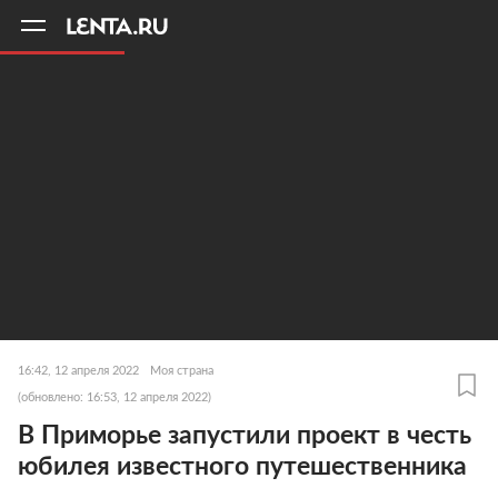
11
A
16:42, 12 апреля 2022
Моя страна
(обновлено: 16:53, 12 апреля 2022)
В Приморье запустили проект в честь
юбилея известного путешественника