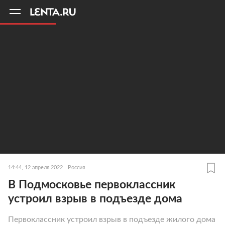
11
A
14:44, 12 апреля 2022
Россия
В Подмосковье первоклассник
устроил взрыв в подъезде дома
Первоклассник устроил взрыв в подъезде жилого дома