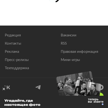
Редакция
Вакансии
Контакты
RSS
Реклама
Правовая информация
Пресс-релизы
Мини-игры
Техподдержка
18
+
Угадайте, где
настоящее фото
© 1999–2026 Все права защищены.
ООО «Лента.Ру»