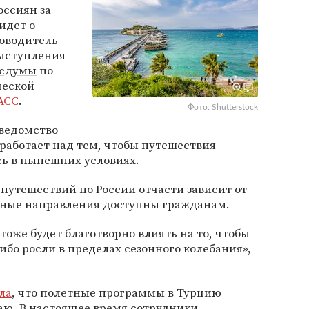
оссиян за
идет о
ководитель
выступления
осдумы
по
ческой
АСС
.
Фото: Shutterstock
 ведомство
работает над тем, чтобы путешествия
сь в нынешних условиях.
 путешествий по России отчасти зависит от
ежные направления доступны гражданам.
 тоже будет благотворно влиять на то, чтобы
ибо росли в пределах сезонного колебания»,
ла
, что полетные программы в Турцию
аю. В настоящее время сотрудники