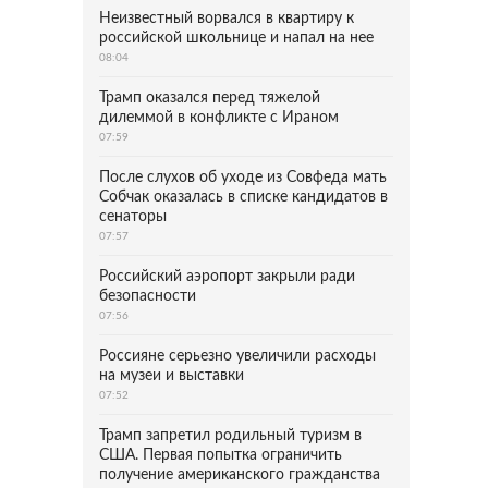
Неизвестный ворвался в квартиру к
российской школьнице и напал на нее
08:04
Трамп оказался перед тяжелой
дилеммой в конфликте с Ираном
07:59
После слухов об уходе из Совфеда мать
Собчак оказалась в списке кандидатов в
сенаторы
07:57
Российский аэропорт закрыли ради
безопасности
07:56
Россияне серьезно увеличили расходы
на музеи и выставки
07:52
Трамп запретил родильный туризм в
США. Первая попытка ограничить
получение американского гражданства