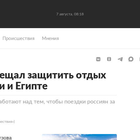
7 августа, 08:18
Происшествия
Мнения
бещал защитить отдых
и и Египте
аботают над тем, чтобы поездки россиян за
ествия»)
узова