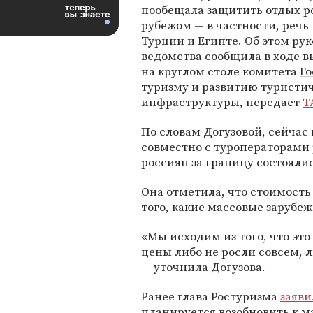
пообещала защитить отдых р
рубежом — в частности, речь 
Турции и Египте. Об этом ру
ведомства сообщила в ходе 
на круглом столе комитета
Г
туризму и развитию туристи
инфраструктуры, передает
Т
По словам Догузовой, сейчас
совместно с туроператорами 
россиян за границу состояли
Она отметила, что стоимость
того, какие массовые заруб
«Мы исходим из того, что это
цены либо не росли совсем, л
— уточнила Догузова.
Ранее глава Ростуризма
заяви
планируется возобновить к м