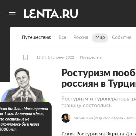
11
A
Путешествия
Все
Россия
Мир
События
16:34, 14 апреля 2022
Путешествия
Ростуризм поо
россиян в Турци
Ростуризм и туроператоры р
границу состоялись
Если бы Илон Маск тратил
по 1 млн долларов в день,
Мария Гейн
(Редактор отдела «Путеш
его состояние не
закончилось бы и через
2000 лет
Глава
Ростуризма
Зарина Дог