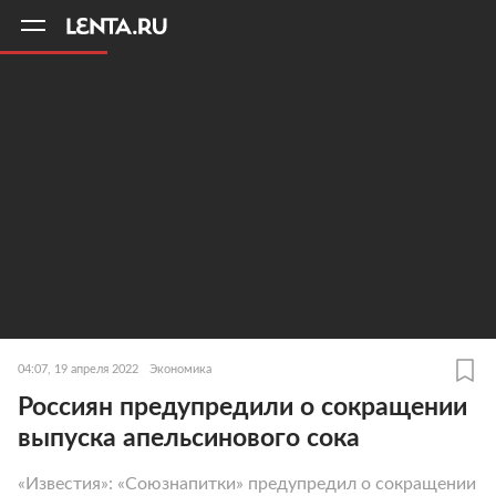
11
A
04:07, 19 апреля 2022
Экономика
Россиян предупредили о сокращении
выпуска апельсинового сока
«Известия»: «Союзнапитки» предупредил о сокращении