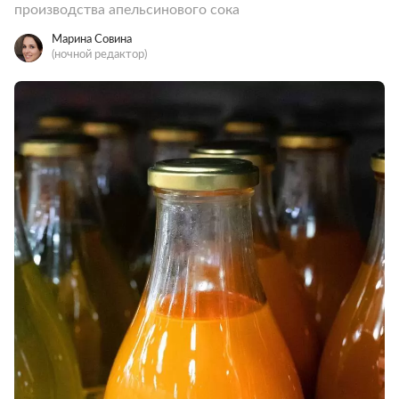
производства апельсинового сока
Марина Совина
(ночной редактор)