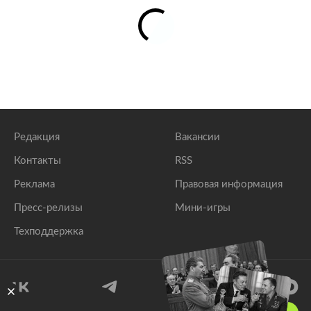
Редакция
Вакансии
Контакты
RSS
Реклама
Правовая информация
Пресс-релизы
Мини-игры
Техподдержка