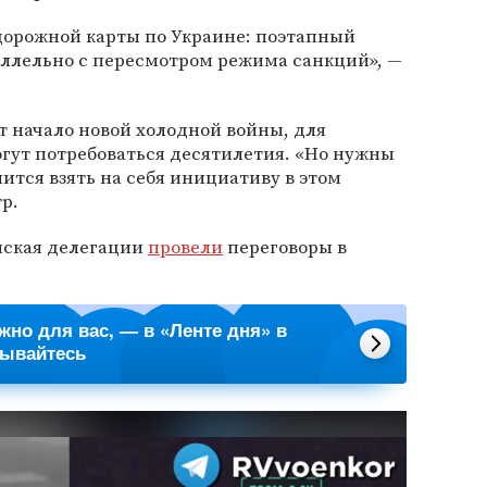
дорожной карты по Украине: поэтапный
аллельно с пересмотром режима санкций», —
т начало новой холодной войны, для
гут потребоваться десятилетия. «Но нужны
ится взять на себя инициативу в этом
р.
нская делегации
провели
переговоры в
ажно для вас, — в «Ленте дня» в
сывайтесь