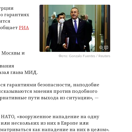
урции
 о гарантиях
ится
сообщает
РИА
и
Москвы
и
Фото: Gonzalo Fuentes / Reuters
ования
азал глава МИД.
ся гарантиями безопасности, наподобие
ысказываются мнения против подобного
рнативные пути выхода из ситуации», —
а НАТО, «вооруженное нападение на одну
или нескольких из них в Европе или
матриваться как нападение на них в целом».