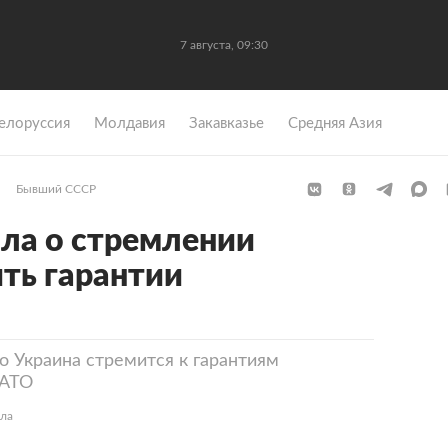
7 августа, 09:30
елоруссия
Молдавия
Закавказье
Средняя Азия
Бывший СССР
ала о стремлении
ть гарантии
о Украина стремится к гарантиям
НАТО
ела