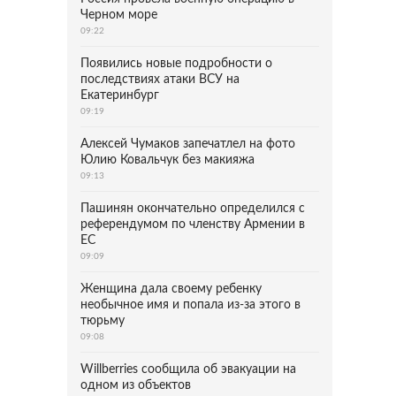
Черном море
09:22
Появились новые подробности о
последствиях атаки ВСУ на
Екатеринбург
09:19
Алексей Чумаков запечатлел на фото
Юлию Ковальчук без макияжа
09:13
Пашинян окончательно определился с
референдумом по членству Армении в
ЕС
09:09
Женщина дала своему ребенку
необычное имя и попала из-за этого в
тюрьму
09:08
Willberries сообщила об эвакуации на
одном из объектов