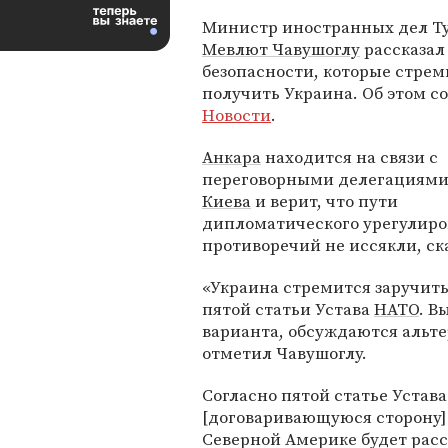
Министр иностранных дел Т
Мевлют Чавушоглу
рассказал
безопасности, которые стрем
получить Украина. Об этом 
Новости
.
Анкара
находится на связи с
переговорными делегациям
Киева
и верит, что пути
дипломатического урегулир
противоречий не иссякли, ск
«Украина стремится заручить
пятой статьи Устава
НАТО
. В
варианта, обсуждаются альте
отметил Чавушоглу.
Согласно пятой статье Устав
[договаривающуюся сторону] 
Северной Америке будет расс