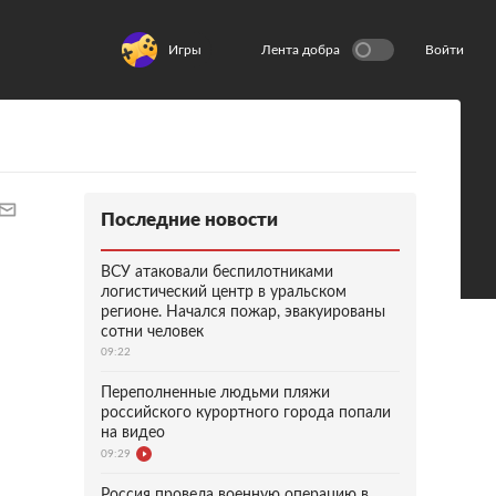
Игры
Лента добра
Войти
Последние новости
ВСУ атаковали беспилотниками
логистический центр в уральском
регионе. Начался пожар, эвакуированы
сотни человек
09:22
Переполненные людьми пляжи
российского курортного города попали
на видео
09:29
Россия провела военную операцию в