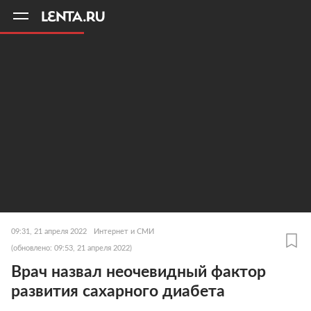
11
A
09:31, 21 апреля 2022
Интернет и СМИ
(обновлено: 09:53, 21 апреля 2022)
Врач назвал неочевидный фактор
развития сахарного диабета