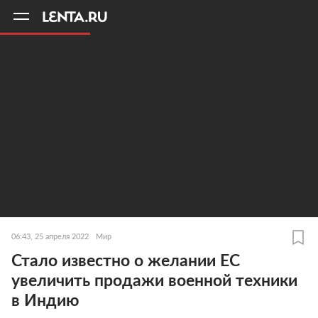
11
A
06:43, 25 апреля 2022
Мир
Стало известно о желании ЕС
увеличить продажи военной техники
в Индию