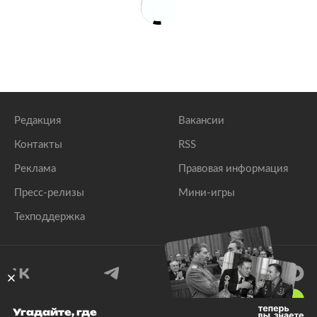
Редакция
Вакансии
Контакты
RSS
Реклама
Правовая информация
Пресс-релизы
Мини-игры
Техподдержка
18
+
Угадайте, где