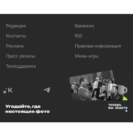
Редакция
Вакансии
Контакты
RSS
Реклама
Правовая информация
Пресс-релизы
Мини-игры
Техподдержка
18
+
Угадайте, где
настоящее фото
© 1999–2026 Все права защищены.
ООО «Лента.Ру»
Лента добра