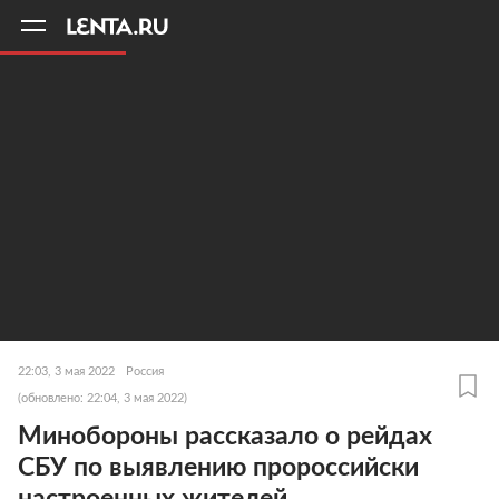
11
A
22:03, 3 мая 2022
Россия
(обновлено: 22:04, 3 мая 2022)
Минобороны рассказало о рейдах
СБУ по выявлению пророссийски
настроенных жителей