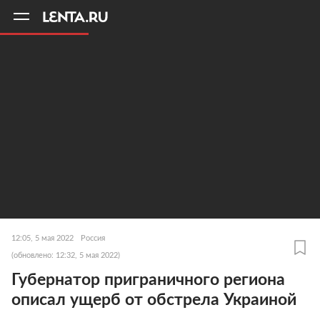
11
A
12:05, 5 мая 2022
Россия
(обновлено: 12:32, 5 мая 2022)
Губернатор приграничного региона
описал ущерб от обстрела Украиной