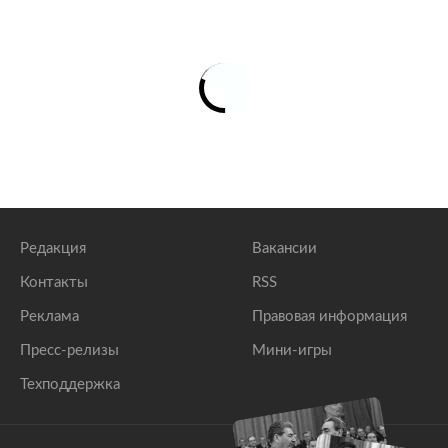
Редакция
Вакансии
Контакты
RSS
Реклама
Правовая информация
Пресс-релизы
Мини-игры
Техподдержка