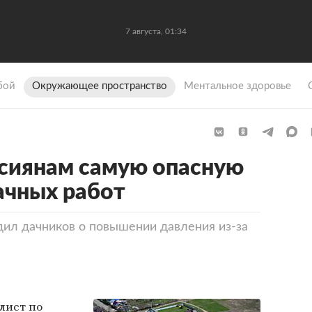
7 августа, 01:34
бой
Окружающее пространство
Ментальное здоровье
ссиянам самую опасную
ачных работ
ил дачников о повышении давления из-за
лист по