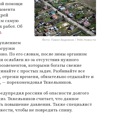
ой помощи
тамента
дрей
ам самую
 работ. Об
и
.
Фото: Павел Бедняков / РИА Новости
ступлением
агрузки
но. По его словам, после зимы организм
и ослаблен из-за отсутствия нужного
роэлементов, которыми богаты свежие
инайте с простых задач. Разбивайте все
 отрезки времени, обязательно отдыхайте и
, — порекомендовал Тяжельников.
предупредил россиян об опасности долгого
из. Тяжельников считает, что данное
ть повышение давления. Также специалист
жести, чтобы не повредить спину.