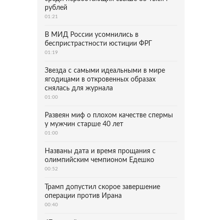
рублей
01:21
В МИД России усомнились в
беспристрастности юстиции ФРГ
01:19
Звезда с самыми идеальными в мире
ягодицами в откровенных образах
снялась для журнала
01:00
Развеян миф о плохом качестве спермы
у мужчин старше 40 лет
01:00
Названы дата и время прощания с
олимпийским чемпионом Едешко
00:52
Трамп допустил скорое завершение
операции против Ирана
00:40