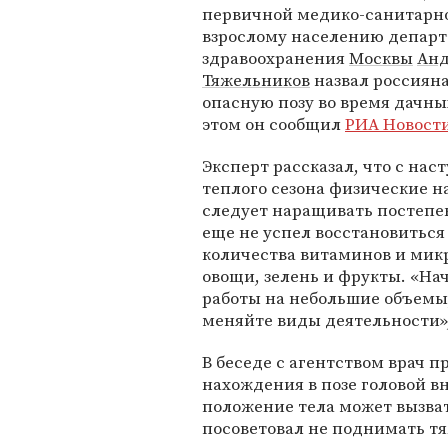
первичной медико-санитарн
взрослому населению депар
здравоохранения
Москвы
Ан
Тяжельников
назвал россиян
опасную позу во время дачных
этом он сообщил
РИА Новост
Эксперт рассказал, что с на
теплого сезона физические н
следует наращивать постепен
еще не успел восстановиться 
количества витаминов и мик
овощи, зелень и фрукты. «Нач
работы на небольшие объемы,
меняйте виды деятельности»
В беседе с агентством врач 
нахождения в позе головой вн
положение тела может вызва
посоветовал не поднимать тя