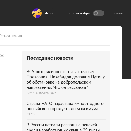
Игры
Лента добра
Войти
Отношения
Последние новости
ВСУ потеряли шесть тысяч человек.
Полковник Шихабидов доложил Путину
об обстановке на добропольском
направлении. Что он рассказал?
23:44, 6 августа 2026
Страна НАТО нарастила импорт одного
российского продукта до максимума
01:25
В России назвали регионы с пенсией
среди неработающих свыше 35 тысяч