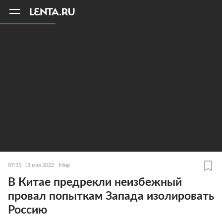
11
A
07:35, 13 мая 2022
Мир
В Китае предрекли неизбежный
провал попыткам Запада изолировать
Россию