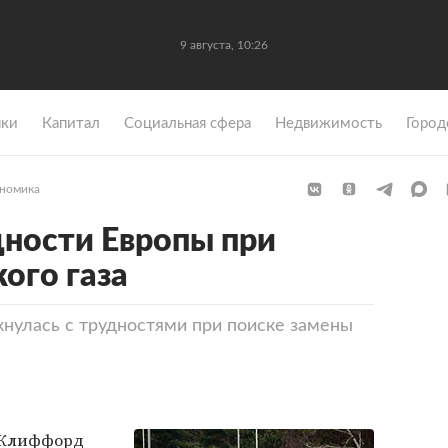
9 августа, 10:26
ки
Капитал
Социальная сфера
Недвижимость
Город
номика
ности Европы при
ого газа
кнулась с трудностями при поиске замены
s Клиффорд