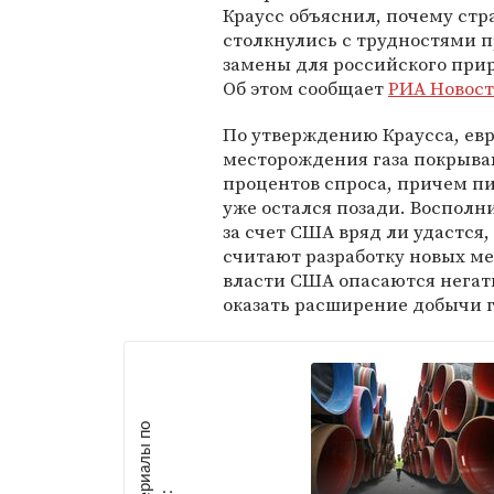
Краусс объяснил, почему ст
столкнулись с трудностями п
замены для российского прир
Об этом сообщает
РИА Новос
По утверждению Краусса, ев
месторождения газа покрыва
процентов спроса, причем п
уже остался позади. Воспол
за счет США вряд ли удастся
считают разработку новых м
власти США опасаются негати
оказать расширение добычи г
М
а
т
р
и
а
л
ы
п
о
т
е
м
е