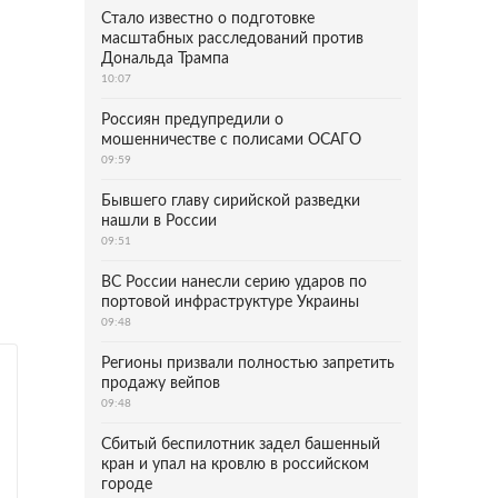
Стало известно о подготовке
масштабных расследований против
Дональда Трампа
10:07
Россиян предупредили о
мошенничестве с полисами ОСАГО
09:59
Бывшего главу сирийской разведки
нашли в России
09:51
ВС России нанесли серию ударов по
портовой инфраструктуре Украины
09:48
Регионы призвали полностью запретить
продажу вейпов
09:48
Сбитый беспилотник задел башенный
кран и упал на кровлю в российском
городе