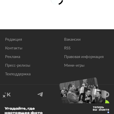
Редакция
Вакансии
Контакты
RSS
Реклама
Правовая информация
Пресс-релизы
Мини-игры
Техподдержка
18
+
Угадайте, где
настоящее фото
© 1999–2026 Все права защищены.