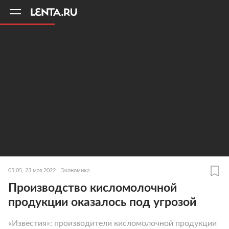
11
A
05:05, 23 мая 2022
Экономика
Производство кисломолочной
продукции оказалось под угрозой
«Известия»: производители кисломолочной продукции