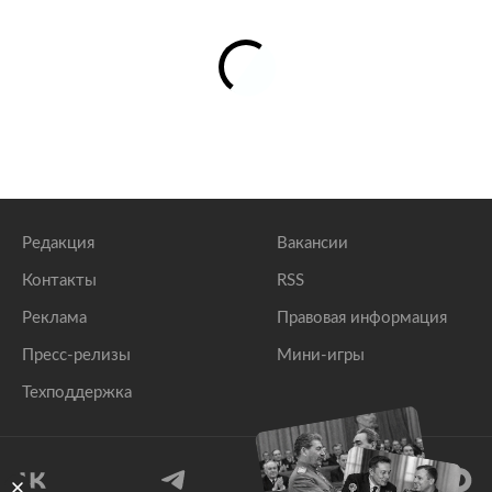
Редакция
Вакансии
Контакты
RSS
Реклама
Правовая информация
Пресс-релизы
Мини-игры
Техподдержка