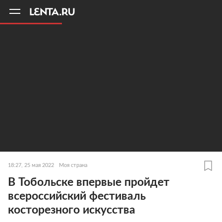
11
A
18:27, 25 мая 2022
Моя страна
В Тобольске впервые пройдет
всероссийский фестиваль
косторезного искусства