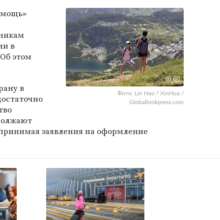
омощь»
никам
ии в
 Об этом
рану в
Фото: Lin Hao / XinHua /
достаточно
Globallookpress.com
тво
должают
 принимая заявления на оформление