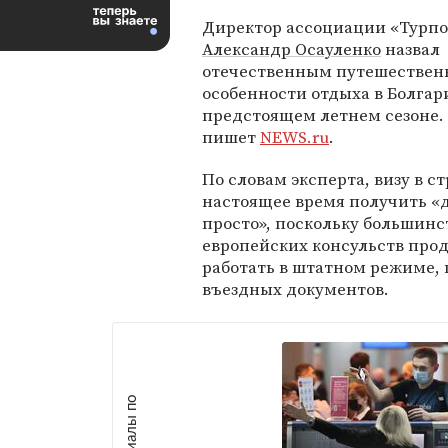
Директор ассоциации «Турп
Александр Осауленко
назвал
отечественным путешествен
особенности отдыха в Болгар
предстоящем летнем сезоне.
пишет
NEWS.ru
.
По словам эксперта, визу в ст
настоящее время получить «
просто», поскольку большинс
европейских консульств про
работать в штатном режиме,
въездных документов.
М
а
т
р
и
а
л
ы
п
о
т
е
м
е