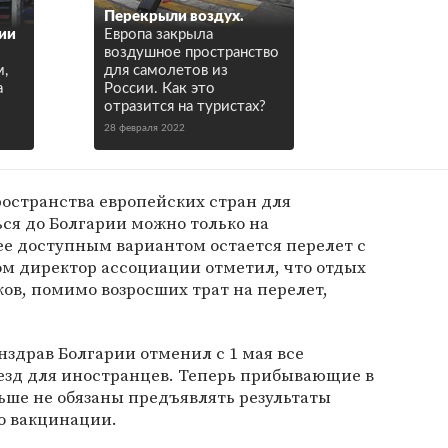
Перекрыли воздух.
сии
Европа закрыла
воздушное пространство
м,
для самолетов из
а
России. Как это
отразится на туристах?
28 февраля 2022
ространства европейских стран для
ся до Болгарии можно только на
ее доступным вариантом остается перелет с
ом директор ассоциации отметил, что отдых
ков, помимо возросших трат на перелет,
нздрав Болгарии отменил с 1 мая все
езд для иностранцев. Теперь прибывающие в
ьше не обязаны предъявлять результаты
о вакцинации.