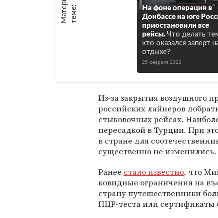
е
:
На фоне операции в
Донбассе на юге Рос
приостановили все
рейсы.
Что делать те
кто оказался заперт н
отдыхе?
25 февраля 2022
Из-за закрытия воздушного п
российских лайнеров добрать
стыковочных рейсах. Наибол
пересадкой в Турции. При эт
в стране для соотечественни
существенно не изменились.
Ранее
стало известно
, что Ми
ковидные ограничения на въ
страну путешественники бол
ПЦР-теста или сертификаты 