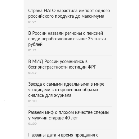
Страна НАТО нарастила импорт одного
российского продукта до максимума
01:25
В России назвали регионы с пенсией
среди неработающих свыше 35 тысяч
рублей
01:21
В МИД России усомнились в
беспристрастности юстиции ФРГ
01:19
Звезда с самыми идеальными в мире
ягодицами в откровенных образах
снялась для журнала
01:00
Развеян миф о плохом качестве спермы
у мужчин старше 40 лет
01:00
Названы дата и время прощания с