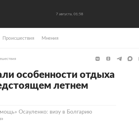
7 августа, 01:58
Происшествия
Мнения
ешествия
али особенности отдыха
редстоящем летнем
мощь» Осауленко: визу в Болгарию
о»