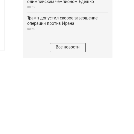
олимпийским чемпионом Едешко
00:52
Трамп допустил скорое завершение
операции против Ирана
00:40
Все новости