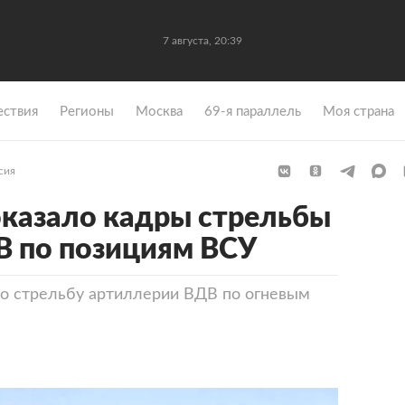
7 августа, 20:39
ствия
Регионы
Москва
69-я параллель
Моя страна
сия
казало кадры стрельбы
В по позициям ВСУ
о стрельбу артиллерии ВДВ по огневым