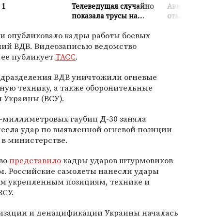
ии
опубликовало кадры работы боевых
ий ВДВ. Видеозаписью ведомство
 ее публикует
ТАСС
.
подразделения ВДВ уничтожили огневые
ную технику, а также оборонительные
 Украины (ВСУ).
2-миллиметровых гаубиц Д-30 заняла
есла удар по выявленной огневой позиции
 в министерстве.
тво
представило
кадры ударов штурмовиков
м. Российские самолеты нанесли удары
м укрепленным позициям, технике и
ВСУ.
изации и денацификации Украины началась