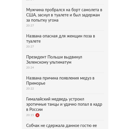
Мужчина пробрался на борт самолета в
США, заснул в туалете и был задержан
за попытку угона
20:27
Названа опасная для женщин поза в
туалете
20:27
Президент Польши выдвинул
Зеленскому ультиматум
20:24
Названа причина появления медуз в
Приморье
20:22
Гималайский медведь устроил
эротичные танцы и удачно попал в кадр
в России
20:15
Собчак не сдержала данное гостю ее