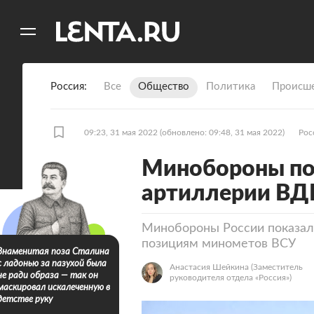
11
A
Россия
Все
Общество
Политика
Происше
09:23, 31 мая 2022
(обновлено: 09:48, 31 мая 2022)
Рос
Минобороны по
артиллерии ВД
Минобороны России показал
позициям минометов ВСУ
Знаменитая поза Сталина
с ладонью за пазухой была
Анастасия Шейкина
(Заместитель
не ради образа — так он
руководителя отдела «Россия»)
маскировал искалеченную в
детстве руку