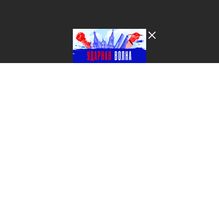
Лента добра
деактивирована. Добро
пожаловать в реальный
мир.
Ударная волна