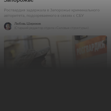
Росгвардия задержала в Запорожье криминального
авторитета, подозреваемого в связях с СБУ
Любовь Ширижик
(Старший редактор отдела «Силовые структуры»)