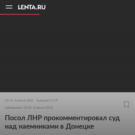
11
A
23:14, 8 июня 2022
Бывший СССР
(обновлено: 23:31, 8 июня 2022)
Посол ЛНР прокомментировал суд
над наемниками в Донецке