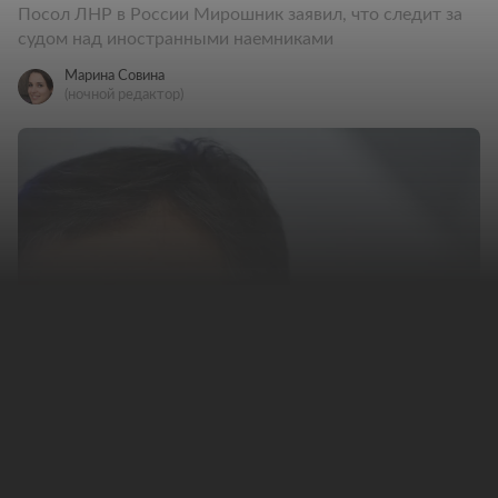
Посол ЛНР в России Мирошник заявил, что следит за
судом над иностранными наемниками
Марина Совина
(ночной редактор)