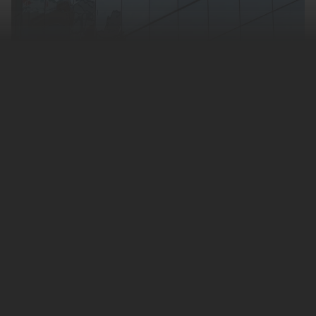
Специалисты по безопасности рассказали
об опасности распространенной
уязвимости Windows. Об этом
сообщает
издание ArsTechnica.
Журналисты ссылаются на специалистов
агентства Proofpoint, которые изучают
уязвимость под названием Follina. С ее
помощью злоумышленники могут
взламывать компьютеры с помощью
отправки вредоносных писем. «Существует
множество возможностей для ее
использования в продуктах Microsoft Office
и дополнительно в приложениях Windows»,